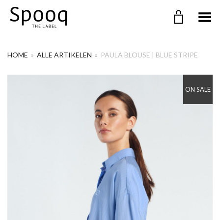
Menu in-/uitklappen
HOME
»
ALLE ARTIKELEN
»
PAULA BLOUSE | BLUE STRIPE
ON SALE