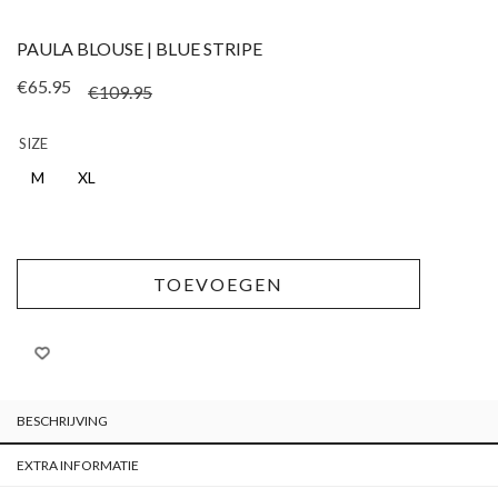
PAULA BLOUSE | BLUE STRIPE
Oorspronkelijke pri
Huidige prijs is: €65
€
65.95
€
109.95
SIZE
M
XL
TOEVOEGEN
BESCHRIJVING
EXTRA INFORMATIE