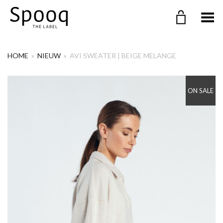
Menu in-/uitklappen
HOME
»
NIEUW
»
AVI SWEATER | BEIGE MELANGE
ON SALE