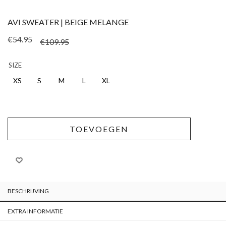
AVI SWEATER | BEIGE MELANGE
Oorspronkelijke pri
Huidige prijs is: €54
€
54.95
€
109.95
SIZE
XS
S
M
L
XL
TOEVOEGEN
BESCHRIJVING
EXTRA INFORMATIE