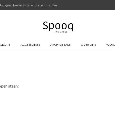
4 dagen bedenktijd • Gratis omruilen
LECTIE
ACCESSOIRES
ARCHIVE SALE
OVER ONS
WORD
open staan: