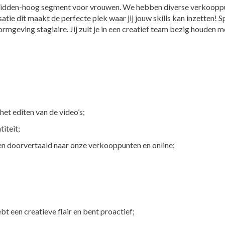
t midden-hoog segment voor vrouwen. We hebben diverse verkoopp
tie dit maakt de perfecte plek waar jij jouw skills kan inzetten! 
geving stagiaire. Jij zult je in een creatief team bezig houden m
et editen van de video’s;
iteit;
n doorvertaald naar onze verkooppunten en online;
bt een creatieve flair en bent proactief;