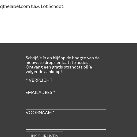
qthelabel.com t.a.v. Lot Schoot.
Schrijf je in en blijf op de hoogte van de
nieuwste drops en laatste acties!
Ontvang een gratis strandtas bij je
volgende aankoop!
*
VERPLICHT
EMAILADRES
*
VOORNAAM
*