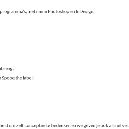
e programma’s, met name Photoshop en InDesign;
nbreng;
 Spooq the label;
jheid om zelf concepten te bedenken en we geven je ook al snel ve