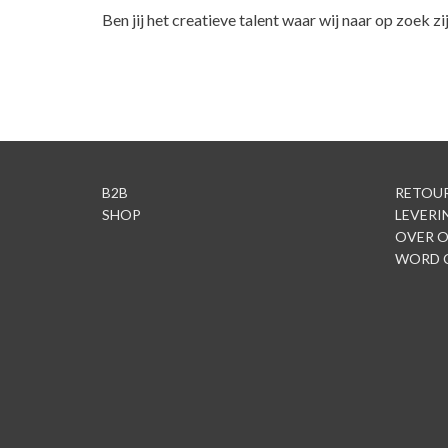
Ben jij het creatieve talent waar wij naar op zoek 
B2B
RETOU
SHOP
LEVERI
OVER 
WORD 