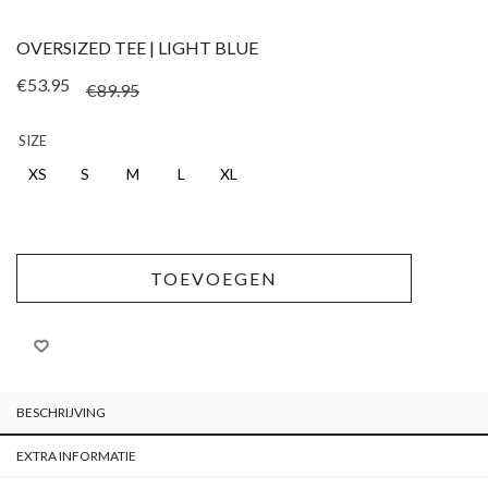
OVERSIZED TEE | LIGHT BLUE
Oorspronkelijke prij
Huidige prijs is: €53
€
53.95
€
89.95
SIZE
XS
S
M
L
XL
TOEVOEGEN
BESCHRIJVING
EXTRA INFORMATIE