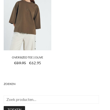
OVERSIZED TEE | OLIVE
DIT PRODUCT HEEFT MEERDERE VARIATIES. DEZE OP
OORSPRONKELIJKE PRIJS WAS: €89.95.
HUIDIGE PRIJS IS: €62.95.
€
89.95
€
62.95
ZOEKEN
ZOEKEN