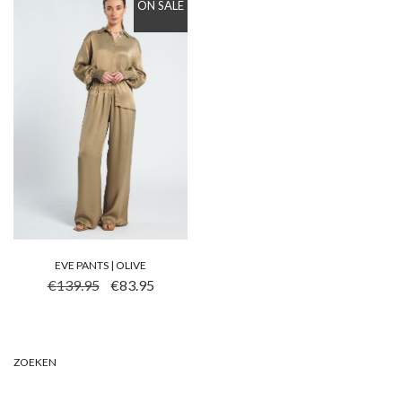
ON SALE
EVE PANTS | OLIVE
DIT PRODUCT HEEFT MEERDERE VARIATIES. DEZE OP
OORSPRONKELIJKE PRIJS WAS: €139.95.
HUIDIGE PRIJS IS: €83.95.
€
139.95
€
83.95
ZOEKEN