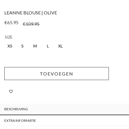
LEANNE BLOUSE | OLIVE
Oorspronkelijke pri
Huidige prijs is: €65
€
65.95
€
109.95
SIZE
XS
S
M
L
XL
TOEVOEGEN
BESCHRIJVING
EXTRA INFORMATIE