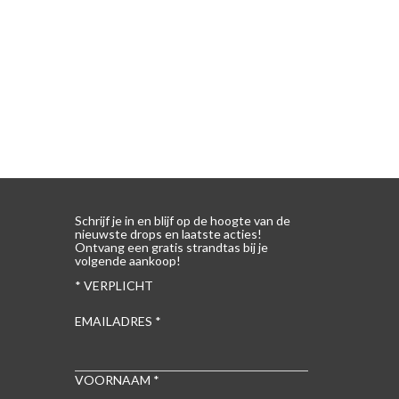
ZEN WORDEN OP DE PRODUCTPAGINA
Schrijf je in en blijf op de hoogte van de
nieuwste drops en laatste acties!
Ontvang een gratis strandtas bij je
volgende aankoop!
*
VERPLICHT
EMAILADRES
*
VOORNAAM
*