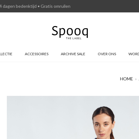
4 dagen bedenktijd • Gratis omruilen
LECTIE
ACCESSOIRES
ARCHIVE SALE
OVER ONS
WORD
HOME
»