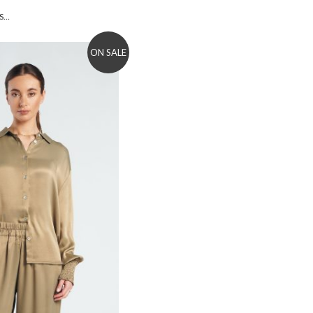
S…
ON SALE