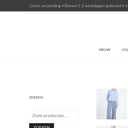
Gratis verzending • Binnen 1-2 werkdagen geleverd • 1
NIEUW
COL
ZOEKEN
ZOEKEN