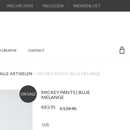
INSCHRIJVEN
INLOGGEN
WENSENLIJST
 CREATOR
CONTACT
ALLE ARTIKELEN
»
MICKEY PANTS | BLUE MELANGE
MICKEY PANTS | BLUE
ON SALE
MELANGE
Oorspronkel
Huidige prij
€
83.95
€
139.95
SIZE