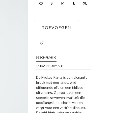
XS
S
M
L
XL
TOEVOEGEN
BESCHRIJVING
EXTRA INFORMATIE
De Mickey Pants is een elegante
broek met een lange, wijd
uitlopende pijp en een tijdloze
uitstraling. Gemaakt van een
soepele, geweven kwaliteit die
mooi langs het lichaam valt en
zorgt voor een verfijnd silhouet.
De mid-high waist en strakke