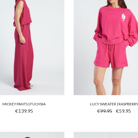
MICKEY PANTS | FUCHSIA
LUCY SWEATER | RASPBERR
 PRODUCT HEEFT MEERDERE VARIATIES. DEZE OPTIE KA
DIT PRODUCT HEEFT ME
OORSPRONKEL
HUID
€
139.95
€
99.95
€
59.95