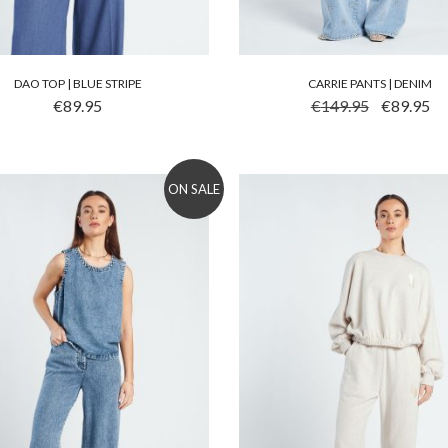
DAO TOP | BLUE STRIPE
CARRIE PANTS | DENIM
 PRODUCT HEEFT MEERDERE VARIATIES. DEZE OPTIE KA
DIT PRODUCT HEEFT ME
OORSPRONKE
HUI
€
89.95
€
149.95
€
89.95
ON SALE
to wishlist
Add to wishlist