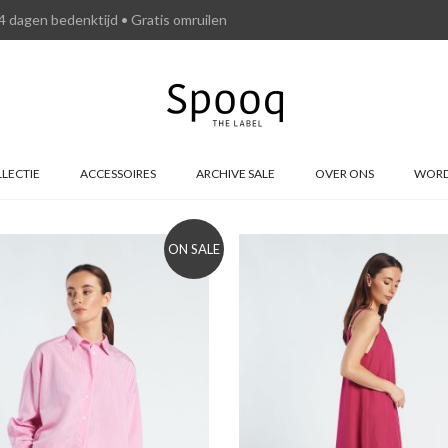
4 dagen bedenktijd • Gratis omruilen
LECTIE
ACCESSOIRES
ARCHIVE SALE
OVER ONS
WORD
ON SALE
to wishlist
Add to wishlist