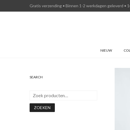
Gratis verzending • Binnen 1-2 werkdagen geleverd • 1
NIEUW
COL
Add 
SEARCH
ZOEKEN