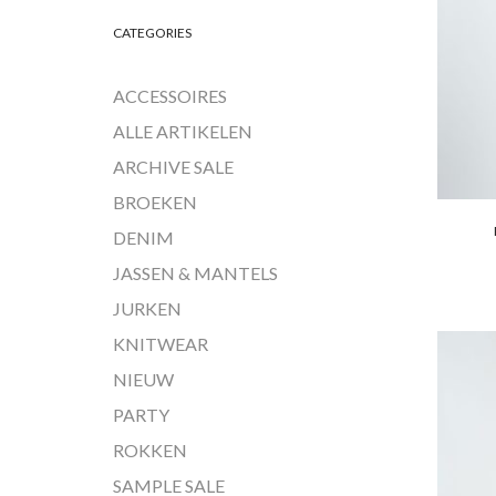
CATEGORIES
ACCESSOIRES
ALLE ARTIKELEN
ARCHIVE SALE
BROEKEN
DENIM
DIT
JASSEN & MANTELS
JURKEN
KNITWEAR
Add 
NIEUW
PARTY
ROKKEN
SAMPLE SALE