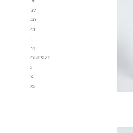
38
39
40
41
L
M
ONESIZE
S
XL
XS
DIT