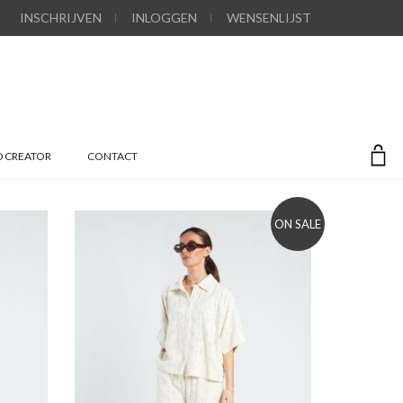
INSCHRIJVEN
INLOGGEN
WENSENLIJST
 CREATOR
CONTACT
ON SALE
Add to wishlist