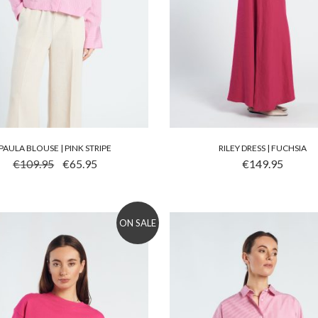
PAULA BLOUSE | PINK STRIPE
RILEY DRESS | FUCHSIA
 PRODUCT HEEFT MEERDERE VARIATIES. DEZE OPTIE KA
DIT PRODUCT HEEFT ME
OORSPRONKELIJKE PRIJS WAS: €109.95.
HUIDIGE PRIJS IS: €65.95.
€
109.95
€
65.95
€
149.95
ON SALE
to wishlist
Add to wishlist