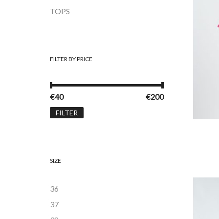
TOPS
FILTER BY PRICE
Min. prijs
Max. prijs
€40
Prijs:
—
€200
FILTER
DIT
SIZE
36
Add 
37