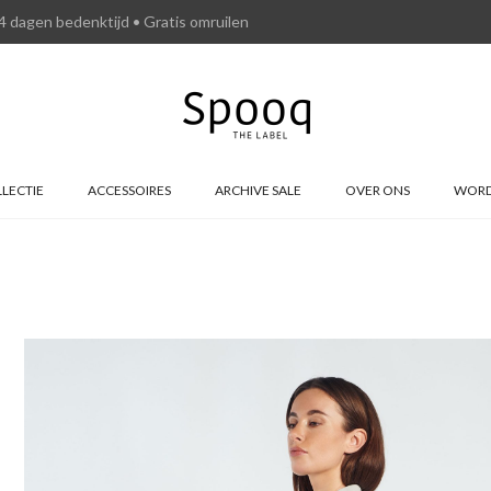
4 dagen bedenktijd • Gratis omruilen
LECTIE
ACCESSOIRES
ARCHIVE SALE
OVER ONS
WORD