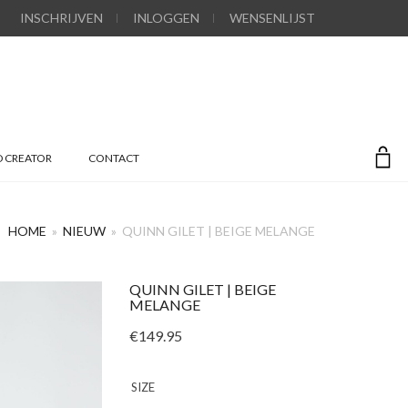
INSCHRIJVEN
INLOGGEN
WENSENLIJST
 CREATOR
CONTACT
HOME
»
NIEUW
»
QUINN GILET | BEIGE MELANGE
QUINN GILET | BEIGE
MELANGE
€
149.95
SIZE