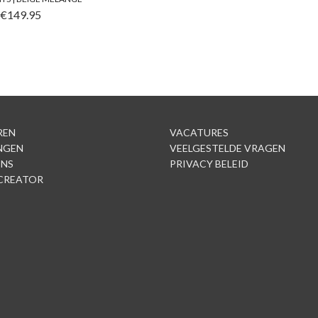
CT HEEFT MEERDERE VARIATIES. DEZE OPTIE KAN GEKO
€
149.95
REN
VACATURES
NGEN
VEELGESTELDE VRAGEN
ONS
PRIVACY BELEID
CREATOR