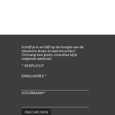
ZEN WORDEN OP DE PRODUCTPAGINA
Schrijf je in en blijf op de hoogte van de
nieuwste drops en laatste acties!
Ontvang een gratis strandtas bij je
volgende aankoop!
*
VERPLICHT
EMAILADRES
*
VOORNAAM
*