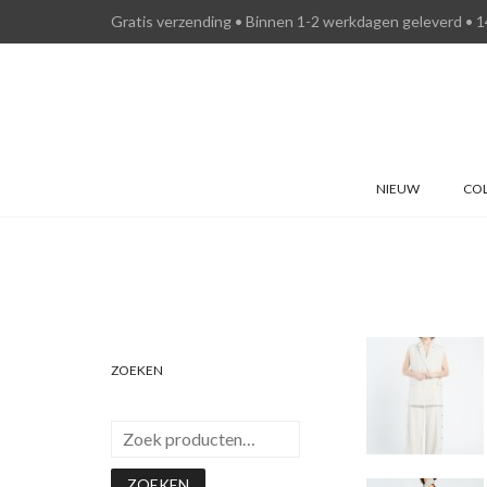
Gratis verzending • Binnen 1-2 werkdagen geleverd • 1
NIEUW
COL
ZOEKEN
ZOEKEN