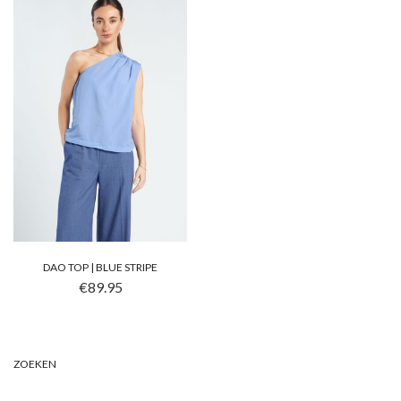
DAO TOP | BLUE STRIPE
DIT PRODUCT HEEFT MEERDERE VARIATIES. DEZE OP
€
89.95
ZOEKEN