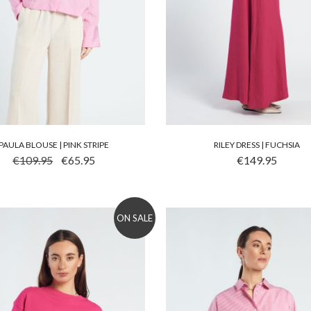
PAULA BLOUSE | PINK STRIPE
RILEY DRESS | FUCHSIA
 PRODUCT HEEFT MEERDERE VARIATIES. DEZE OPTIE KA
DIT PRODUCT HEEFT ME
OORSPRONKELIJKE PRIJS WAS: €109.95.
HUIDIGE PRIJS IS: €65.95.
€
109.95
€
65.95
€
149.95
ON SALE
to wishlist
Add to wishlist