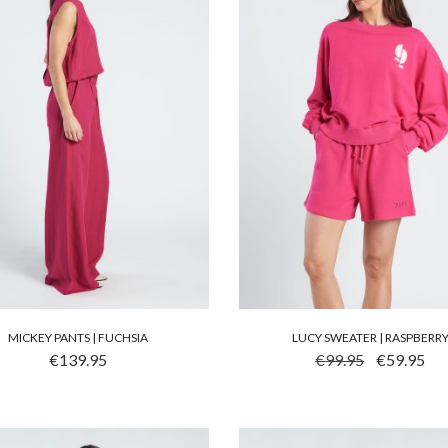
MICKEY PANTS | FUCHSIA
LUCY SWEATER | RASPBERR
 PRODUCT HEEFT MEERDERE VARIATIES. DEZE OPTIE KA
DIT PRODUCT HEEFT ME
OORSPRONKEL
HUID
€
139.95
€
99.95
€
59.95