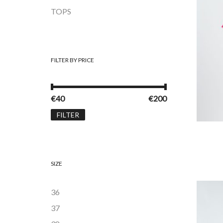
TOPS
FILTER BY PRICE
Min. prijs
Max. prijs
€40
Prijs:
—
€200
FILTER
DIT
SIZE
36
Add 
37