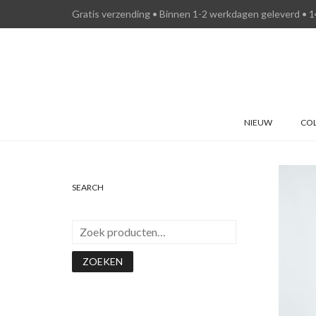
Gratis verzending • Binnen 1-2 werkdagen geleverd • 1
NIEUW
COL
Add 
SEARCH
ZOEKEN