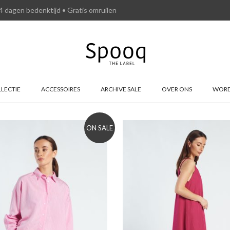
4 dagen bedenktijd • Gratis omruilen
LECTIE
ACCESSOIRES
ARCHIVE SALE
OVER ONS
WORD
ON SALE
to wishlist
Add to wishlist