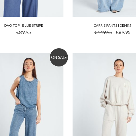
DAO TOP | BLUE STRIPE
CARRIE PANTS | DENIM
 PRODUCT HEEFT MEERDERE VARIATIES. DEZE OPTIE KA
DIT PRODUCT HEEFT ME
OORSPRONKE
HUI
€
89.95
€
149.95
€
89.95
ON SALE
to wishlist
Add to wishlist