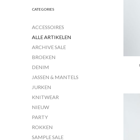
CATEGORIES
ACCESSOIRES
ALLE ARTIKELEN
ARCHIVE SALE
BROEKEN
DENIM
DIT
JASSEN & MANTELS
JURKEN
KNITWEAR
Add 
NIEUW
PARTY
ROKKEN
SAMPLE SALE