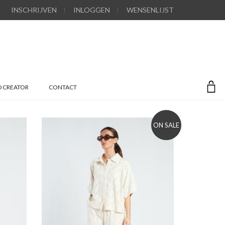
INSCHRIJVEN
INLOGGEN
WENSENLIJST
 CREATOR
CONTACT
ON SALE
Add to wishlist