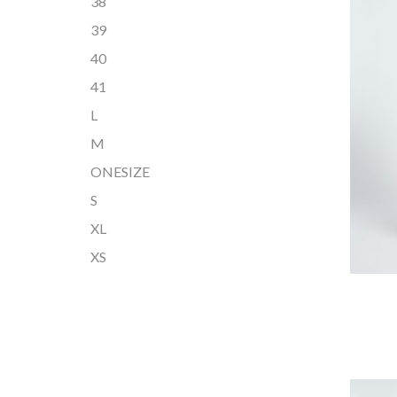
38
39
40
41
L
M
ONESIZE
S
XL
XS
DIT